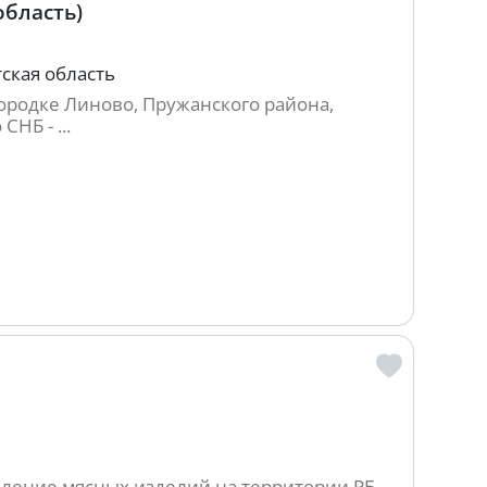
область)
тская область
городке Линово, Пружанского района,
НБ - ...
вление мясных изделий на территории РБ.