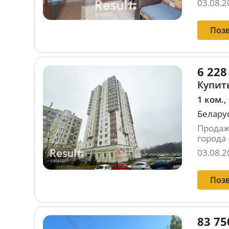
03.08.2
Поз
6 228
Купить
1 ком.,
Беларус
Продаж
города 
03.08.2
Поз
83 75