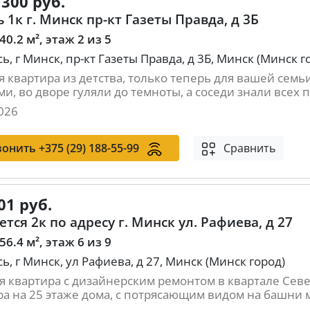
 300 руб.
 1к г. Минск пр-кт Газеты Правда, д 3Б
 40.2 м², этаж 2 из 5
ь, г Минск, пр-кт Газеты Правда, д 3Б, Минск (Минск г
я квартира из детства, только теперь для вашей семьи
и, во дворе гуляли до темноты, а соседи знали всех п.
026
вонить
+375 (29) 188-55-99
Сравнить
01 руб.
тся 2к по адресу г. Минск ул. Рафиева, д 27
 56.4 м², этаж 6 из 9
ь, г Минск, ул Рафиева, д 27, Минск (Минск город)
я квартира с дизайнерским ремонтом в квартале Севе
ра на 25 этаже дома, с потрясающим видом на башни м