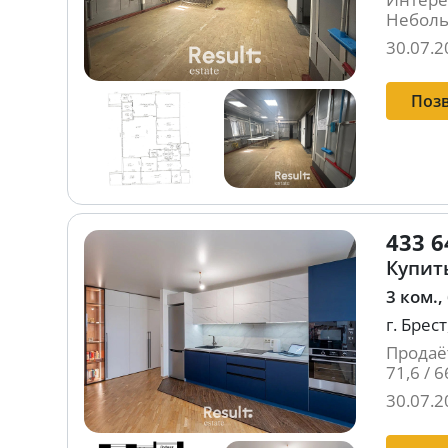
Неболь
30.07.2
Поз
433 6
Купить
3 ком.,
г. Брест
Продаёт
71,6 / 6
30.07.2