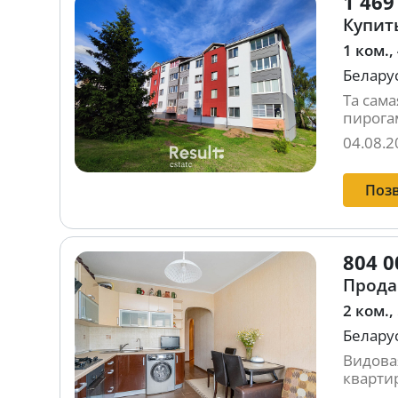
1 469
Купить
1 ком.,
Беларус
Та сама
пирогам
04.08.2
Поз
804 0
Продае
2 ком.,
Беларус
Видова
кварти