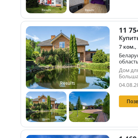
11 75
Купить
7 ком.,
Беларус
область
Дом дл
Больша
04.08.2
Поз