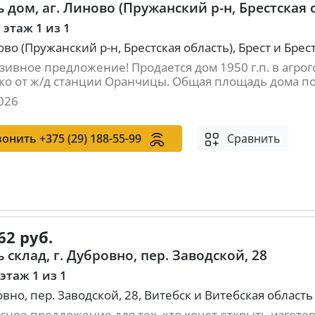
 дом, аг. Линово (Пружанский р-н, Брестская 
, этаж 1 из 1
ово (Пружанский р-н, Брестская область), Брест и Брес
зивное предложение! Продается дом 1950 г.п. в агро
о от ж/д станции Оранчицы. Общая площадь дома по С
026
вонить
+375 (29) 188-55-99
Сравнить
62 руб.
 склад, г. Дубровно, пер. Заводской, 28
 этаж 1 из 1
овно, пер. Заводской, 28, Витебск и Витебская область
сное предложение для тех, кто хочет открыть изгото