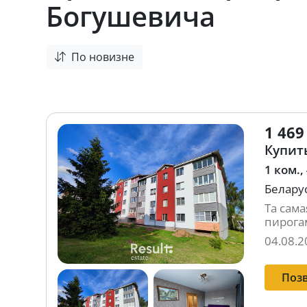
Богушевича
По новизне
1 469
Купить
1 ком.,
Беларус
Та сама
пирогам
04.08.2
Поз