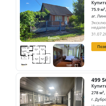
Купить
75.9 м²
аг. Лин
Эксклю
недалек
31.07.2
Поз
499 5
Купить
278 м²,
г. Дубр
Интере