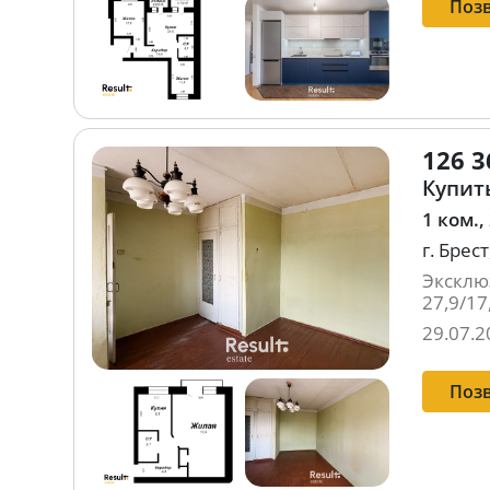
Поз
126 3
Купить
1 ком.,
г. Брес
Эксклюз
27,9/17
29.07.2
Поз