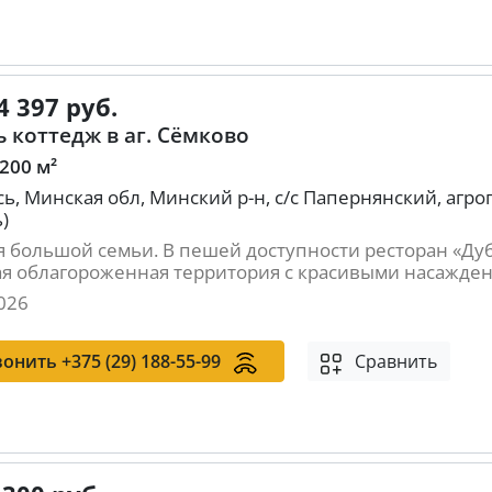
4 397 руб.
 коттедж в аг. Сёмково
 200 м²
ь, Минская обл, Минский р-н, c/c Папернянский, агр
)
я большой семьи. В пешей доступности ресторан «Ду
я облагороженная территория с красивыми насаждения
026
вонить
+375 (29) 188-55-99
Сравнить